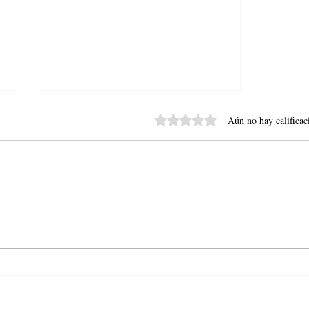
Obtuvo 0 de 5 estrellas.
Aún no hay calificac
¡Feliz Navidad les desea
Transoriente S.A.!