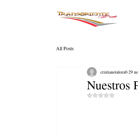
All Posts
cristianotalora0
29 n
Nuestros 
Obtuvo NaN de 5 estr