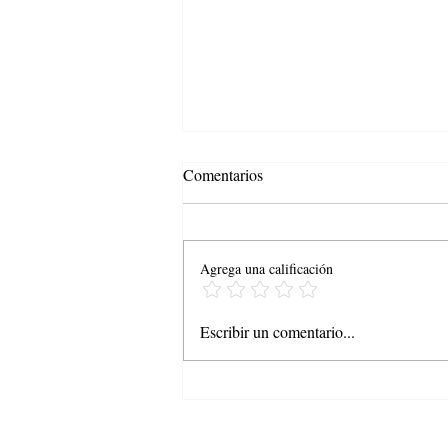
Comentarios
Agrega una calificación
¡Feliz Día de Velitas les desea
Escribir un comentario...
Tansoriente S.A.!